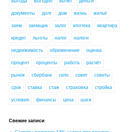
выгода
выгодно
вычет
деньги
документы
долг
дом
жизнь
жильё
заем
заемщик
залог
ипотека
квартира
кредит
льготы
налог
налоги
недвижимость
обременение
оценка
процент
проценты
работа
расчёт
рынок
сбербанк
село
совет
советы
срок
ставка
стаж
страховка
стройка
условия
финансы
цена
шаги
Свежие записи