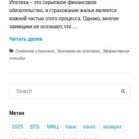
Ипотека – это серьезное финансовое
обязательство, и страхование жилья является
важной частью этого процесса. Однако, многие
заемщики не осознают, что …
5
Читать далее
эффективных
Категории
Снижение страховки
,
Экономия на платежах
,
Эффективные
способов
способы
снижения
страховки
по
ипотеке
Search
SEAR
–
for:
экономьте
на
Метки
платежах
2025
ВТБ
МФЦ
банк
взнос
возврат