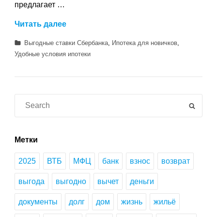
предлагает …
Ипотека
Читать далее
в
Категории
Выгодные ставки Сбербанка
,
Ипотека для новичков
,
Сбербанке
Удобные условия ипотеки
–
выгодные
предложения
для
Search
SEAR
всех
for:
категорий
заемщиков
Метки
2025
ВТБ
МФЦ
банк
взнос
возврат
выгода
выгодно
вычет
деньги
документы
долг
дом
жизнь
жильё