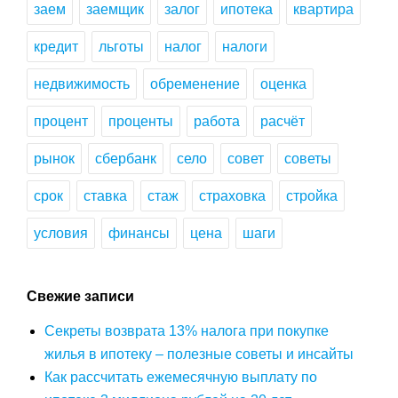
заем
заемщик
залог
ипотека
квартира
кредит
льготы
налог
налоги
недвижимость
обременение
оценка
процент
проценты
работа
расчёт
рынок
сбербанк
село
совет
советы
срок
ставка
стаж
страховка
стройка
условия
финансы
цена
шаги
Свежие записи
Секреты возврата 13% налога при покупке
жилья в ипотеку – полезные советы и инсайты
Как рассчитать ежемесячную выплату по