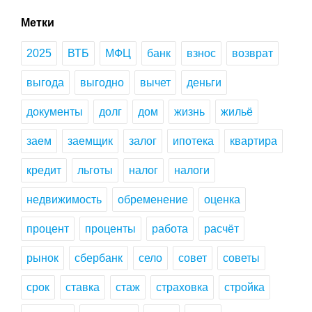
выбора
и
Метки
оформления
2025
ВТБ
МФЦ
банк
взнос
возврат
кредита
для
выгода
выгодно
вычет
деньги
будущих
домовладельцев
документы
долг
дом
жизнь
жильё
заем
заемщик
залог
ипотека
квартира
кредит
льготы
налог
налоги
недвижимость
обременение
оценка
процент
проценты
работа
расчёт
рынок
сбербанк
село
совет
советы
срок
ставка
стаж
страховка
стройка