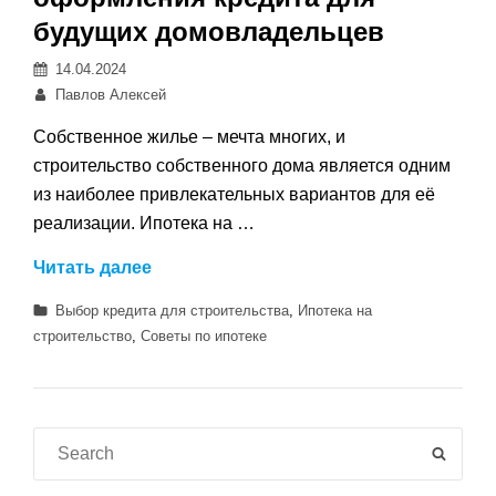
будущих домовладельцев
Posted
14.04.2024
on
Автор:
Павлов Алексей
Собственное жилье – мечта многих, и
строительство собственного дома является одним
из наиболее привлекательных вариантов для её
реализации. Ипотека на …
Ипотека
Читать далее
на
Категории
Выбор кредита для строительства
,
Ипотека на
строительство
строительство
,
Советы по ипотеке
–
ключевые
советы
для
Search
SEAR
успешного
for: