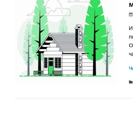
И
п
О
ч
Ч