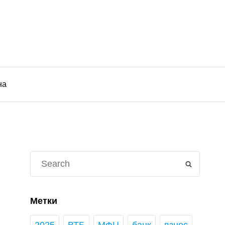
на
Search
SEARCH
for:
Метки