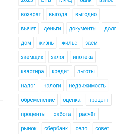
2025
ВТБ
МФЦ
банк
взнос
возврат
выгода
выгодно
вычет
деньги
документы
долг
дом
жизнь
жильё
заем
заемщик
залог
ипотека
квартира
кредит
льготы
налог
налоги
недвижимость
обременение
оценка
процент
проценты
работа
расчёт
рынок
сбербанк
село
совет