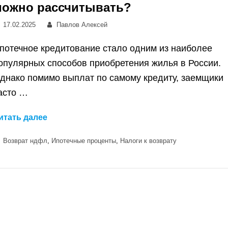
можно рассчитывать?
Posted
Автор:
17.02.2025
Павлов Алексей
on
потечное кредитование стало одним из наиболее
опулярных способов приобретения жилья в России.
днако помимо выплат по самому кредиту, заемщики
асто …
Ипотечные
итать далее
проценты
Категории
Возврат ндфл
,
Ипотечные проценты
,
Налоги к возврату
и
НДФЛ
–
как
вернуть
налоги
и