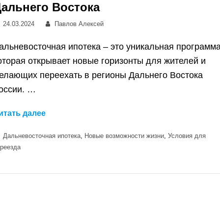
альнего Востока
Posted
Автор:
24.03.2024
Павлов Алексей
on
альневосточная ипотека – это уникальная программа
оторая открывает новые горизонты для жителей и
елающих переехать в регионы Дальнего Востока
оссии. …
Дальневосточная
итать далее
ипотека
Категории
Дальневосточная ипотека
,
Новые возможности жизни
,
Условия для
–
ереезда
новые
возможности
для
жизни
в
городах