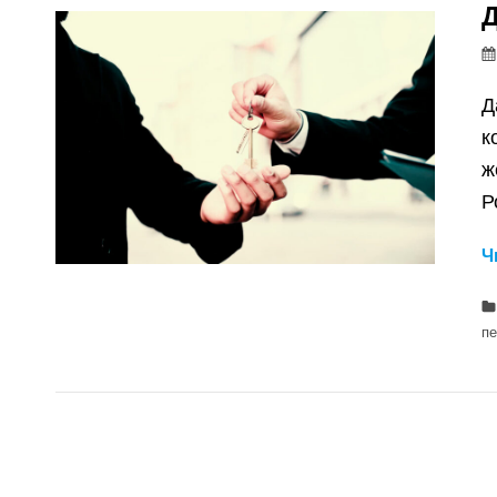
Д
Д
к
ж
Р
Ч
п