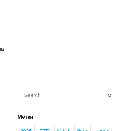
на
Search
SEARCH
for:
Метки