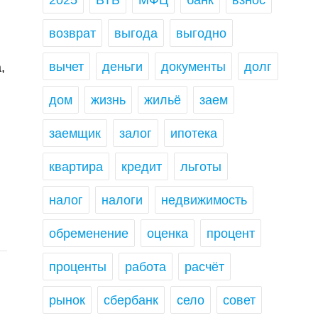
2025
ВТБ
МФЦ
банк
взнос
возврат
выгода
выгодно
вычет
деньги
документы
долг
,
дом
жизнь
жильё
заем
заемщик
залог
ипотека
квартира
кредит
льготы
налог
налоги
недвижимость
обременение
оценка
процент
проценты
работа
расчёт
рынок
сбербанк
село
совет