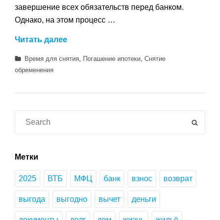
завершение всех обязательств перед банком.
Однако, на этом процесс …
Погасили
Читать далее
ипотеку?
Категории
Время для снятия
,
Погашение ипотеки
,
Снятие
Узнайте,
обременения
сколько
времени
нужно
для
Search
SEAR
снятия
for:
обременения
с
Метки
недвижимости
2025
ВТБ
МФЦ
банк
взнос
возврат
выгода
выгодно
вычет
деньги
документы
долг
дом
жизнь
жильё