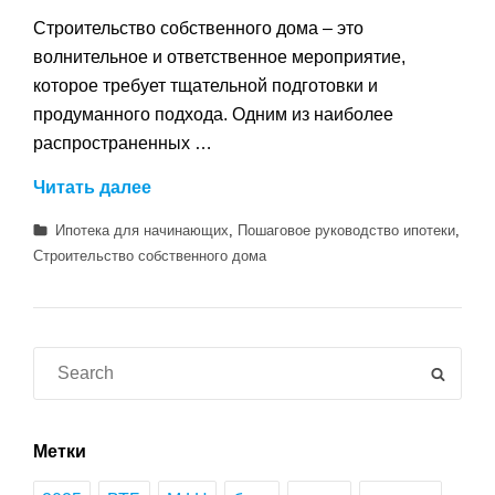
Строительство собственного дома – это
волнительное и ответственное мероприятие,
которое требует тщательной подготовки и
продуманного подхода. Одним из наиболее
распространенных …
Ипотека
Читать далее
на
Категории
Ипотека для начинающих
,
Пошаговое руководство ипотеки
,
строительство
Строительство собственного дома
дома
–
пошаговое
руководство
Search
SEAR
для
for:
начинающих
|
Метки
Все,