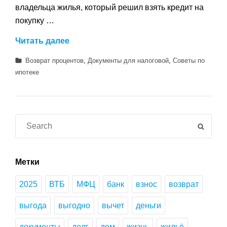
владельца жилья, который решил взять кредит на
покупку …
Полный
Читать далее
список
Категории
Возврат процентов
,
Документы для налоговой
,
Советы по
документов
ипотеке
для
возврата
процентов
по
Search
SEAR
ипотеке
for:
–
подготовка
Метки
в
2025
ВТБ
МФЦ
банк
взнос
возврат
налоговую
и
выгода
выгодно
вычет
деньги
важные
советы
документы
долг
дом
жизнь
жильё