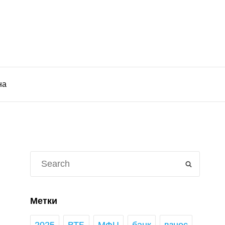
на
Search
SEARCH
for:
Метки