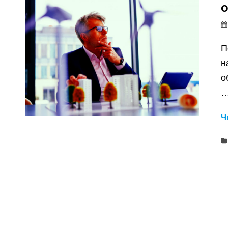
П
н
о
Ч