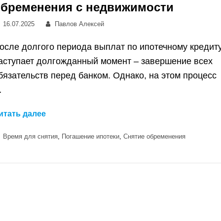
обременения с недвижимости
Posted
Автор:
16.07.2025
Павлов Алексей
on
осле долгого периода выплат по ипотечному кредиту
аступает долгожданный момент – завершение всех
бязательств перед банком. Однако, на этом процесс
…
Погасили
итать далее
ипотеку?
Категории
Время для снятия
,
Погашение ипотеки
,
Снятие обременения
Узнайте,
сколько
времени
нужно
для
снятия
обременения