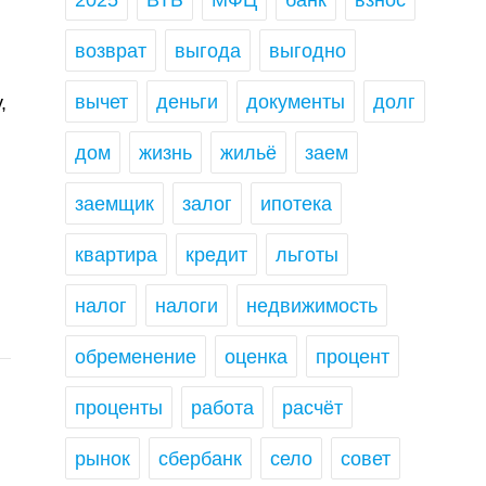
2025
ВТБ
МФЦ
банк
взнос
возврат
выгода
выгодно
вычет
деньги
документы
долг
,
дом
жизнь
жильё
заем
заемщик
залог
ипотека
квартира
кредит
льготы
налог
налоги
недвижимость
обременение
оценка
процент
проценты
работа
расчёт
рынок
сбербанк
село
совет