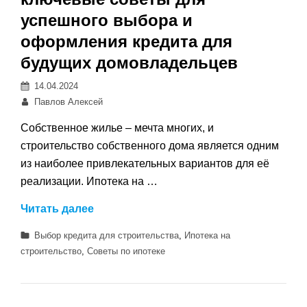
успешного выбора и
оформления кредита для
будущих домовладельцев
Posted
14.04.2024
on
Автор:
Павлов Алексей
Собственное жилье – мечта многих, и
строительство собственного дома является одним
из наиболее привлекательных вариантов для её
реализации. Ипотека на …
Ипотека
Читать далее
на
Категории
Выбор кредита для строительства
,
Ипотека на
строительство
строительство
,
Советы по ипотеке
–
ключевые
советы