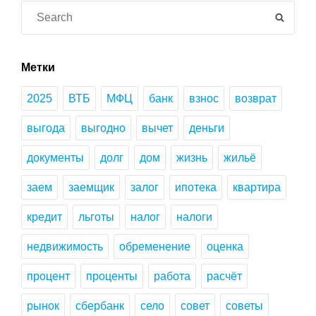
для
Search
SEAR
успешного
for:
выбора
и
Метки
оформления
2025
ВТБ
МФЦ
банк
взнос
возврат
кредита
для
выгода
выгодно
вычет
деньги
будущих
домовладельцев
документы
долг
дом
жизнь
жильё
заем
заемщик
залог
ипотека
квартира
кредит
льготы
налог
налоги
недвижимость
обременение
оценка
процент
проценты
работа
расчёт
рынок
сбербанк
село
совет
советы