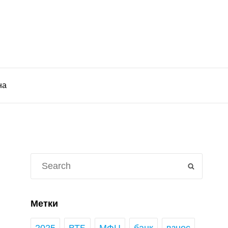
на
Search
SEARCH
for:
Метки