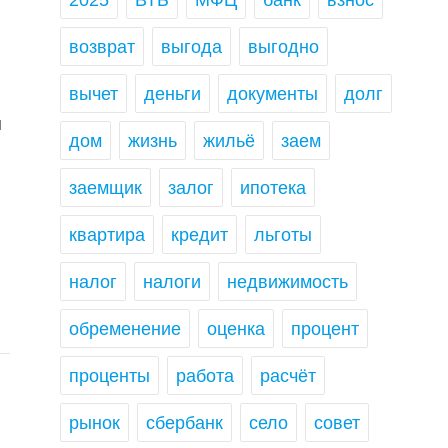
2025
ВТБ
МФЦ
банк
взнос
возврат
выгода
выгодно
вычет
деньги
документы
долг
я
дом
жизнь
жильё
заем
заемщик
залог
ипотека
квартира
кредит
льготы
налог
налоги
недвижимость
обременение
оценка
процент
проценты
работа
расчёт
рынок
сбербанк
село
совет