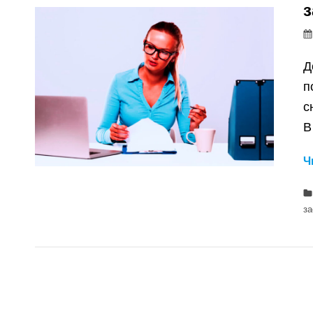
Д
п
с
В
Ч
з