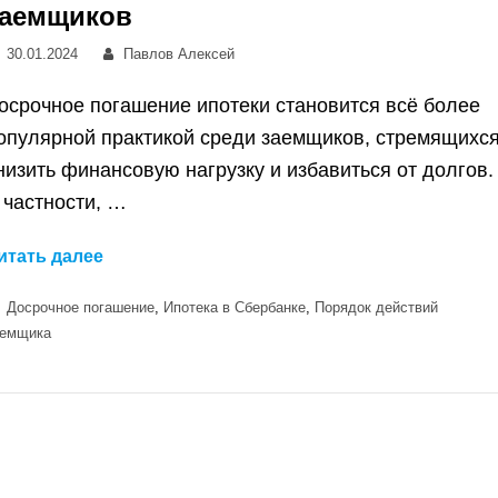
заемщиков
Posted
Автор:
30.01.2024
Павлов Алексей
on
осрочное погашение ипотеки становится всё более
опулярной практикой среди заемщиков, стремящихс
низить финансовую нагрузку и избавиться от долгов.
 частности, …
Досрочное
итать далее
погашение
Категории
Досрочное погашение
,
Ипотека в Сбербанке
,
Порядок действий
ипотеки
аемщика
в
Сбербанке
–
Полное
руководство
для