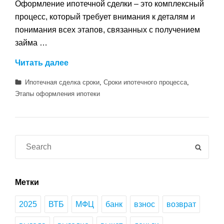
Оформление ипотечной сделки – это комплексный
процесс, который требует внимания к деталям и
понимания всех этапов, связанных с получением
займа …
Сколько
Читать далее
времени
Категории
Ипотечная сделка сроки
,
Сроки ипотечного процесса
,
занимает
Этапы оформления ипотеки
оформление
ипотечной
сделки
–
Search
SEAR
этапы
for:
и
сроки
Метки
процесса
2025
ВТБ
МФЦ
банк
взнос
возврат