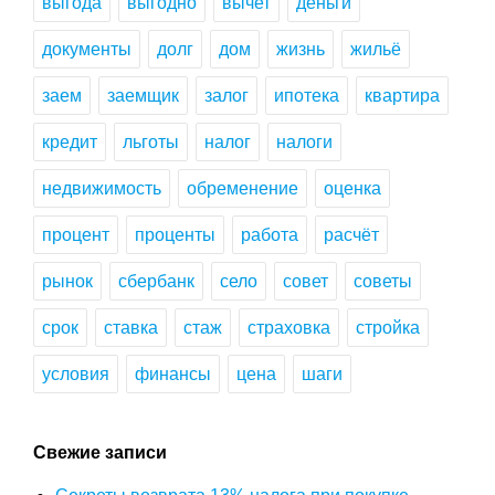
выгода
выгодно
вычет
деньги
документы
долг
дом
жизнь
жильё
заем
заемщик
залог
ипотека
квартира
кредит
льготы
налог
налоги
недвижимость
обременение
оценка
процент
проценты
работа
расчёт
рынок
сбербанк
село
совет
советы
срок
ставка
стаж
страховка
стройка
условия
финансы
цена
шаги
Свежие записи