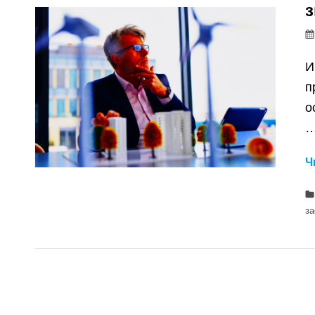
з
И
п
о
Ч
з