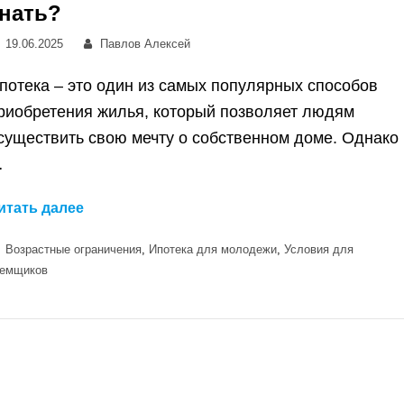
нать?
Posted
Автор:
19.06.2025
Павлов Алексей
on
потека – это один из самых популярных способов
риобретения жилья, который позволяет людям
существить свою мечту о собственном доме. Однако
…
Возрастные
итать далее
ограничения
Категории
Возрастные ограничения
,
Ипотека для молодежи
,
Условия для
при
аемщиков
оформлении
ипотеки
–
что
нужно
знать?