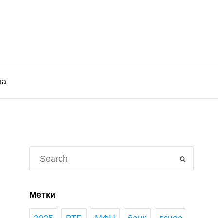
на
Search
SEARCH
for:
Метки