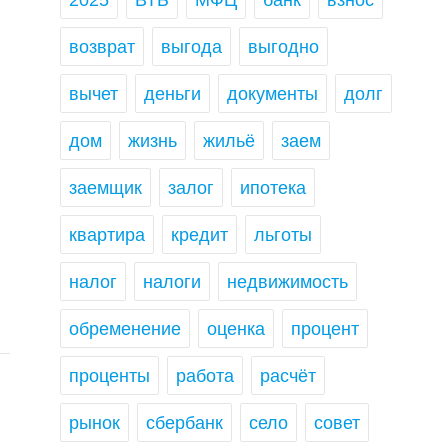
2025
ВТБ
МФЦ
банк
взнос
возврат
выгода
выгодно
вычет
деньги
документы
долг
дом
жизнь
жильё
заем
заемщик
залог
ипотека
квартира
кредит
льготы
налог
налоги
недвижимость
обременение
оценка
процент
проценты
работа
расчёт
рынок
сбербанк
село
совет