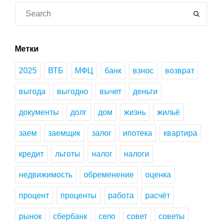
Search
SEAR
for:
Метки
2025
ВТБ
МФЦ
банк
взнос
возврат
выгода
выгодно
вычет
деньги
документы
долг
дом
жизнь
жильё
заем
заемщик
залог
ипотека
квартира
кредит
льготы
налог
налоги
недвижимость
обременение
оценка
процент
проценты
работа
расчёт
рынок
сбербанк
село
совет
советы