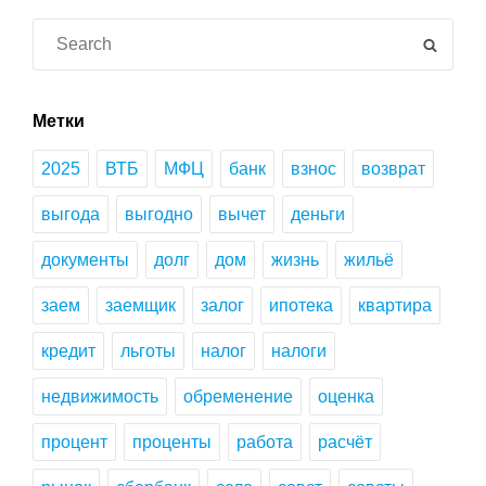
Search
SEAR
for:
Метки
2025
ВТБ
МФЦ
банк
взнос
возврат
выгода
выгодно
вычет
деньги
документы
долг
дом
жизнь
жильё
заем
заемщик
залог
ипотека
квартира
кредит
льготы
налог
налоги
недвижимость
обременение
оценка
процент
проценты
работа
расчёт